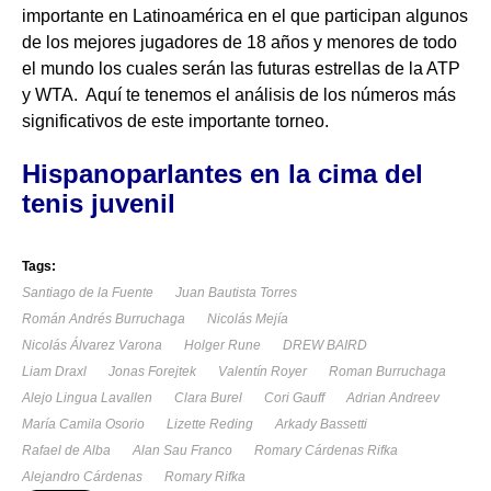
importante en Latinoamérica en el que participan algunos
de los mejores jugadores de 18 años y menores de todo
el mundo los cuales serán las futuras estrellas de la ATP
y WTA. Aquí te tenemos el análisis de los números más
significativos de este importante torneo.
Hispanoparlantes en la cima del
tenis juvenil
Tags:
Santiago de la Fuente
Juan Bautista Torres
Román Andrés Burruchaga
Nicolás Mejía
Nicolás Álvarez Varona
Holger Rune
DREW BAIRD
Liam Draxl
Jonas Forejtek
Valentín Royer
Roman Burruchaga
Alejo Lingua Lavallen
Clara Burel
Cori Gauff
Adrian Andreev
María Camila Osorio
Lizette Reding
Arkady Bassetti
Rafael de Alba
Alan Sau Franco
Romary Cárdenas Rifka
Alejandro Cárdenas
Romary Rifka