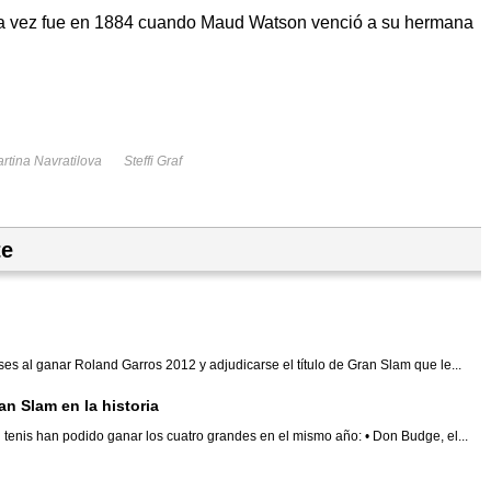
 vez fue en 1884 cuando Maud Watson venció a su hermana
rtina Navratilova
Steffi Graf
te
s al ganar Roland Garros 2012 y adjudicarse el título de Gran Slam que le...
an Slam en la historia
el tenis han podido ganar los cuatro grandes en el mismo año: • Don Budge, el...