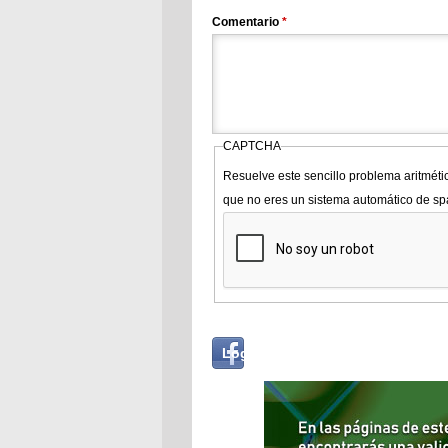
Comentario
*
CAPTCHA
Resuelve este sencillo problema aritméti
que no eres un sistema automático de s
Login
Log in with...
with
Facebook