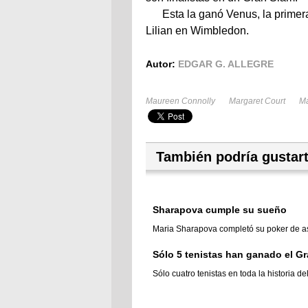
Esta la ganó Venus, la primera
Lilian en Wimbledon.
Autor:
EDGAR G. ALLEGRE
Maureen Connolly
Margaret Court
Ma
También podría gustar
Sharapova cumple su sueño
Maria Sharapova completó su poker de ase
Sólo 5 tenistas han ganado el Gr
Sólo cuatro tenistas en toda la historia d