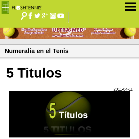
Jump to navigation
Numeralia en el Tenis
5 Titulos
2011-04-11