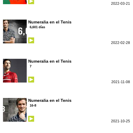
2022-03-21
Numeralia en el Tenis
6,601 días
2022-02-28
Numeralia en el Tenis
7
2021-11-08
Numeralia en el Tenis
16-8
2021-10-25