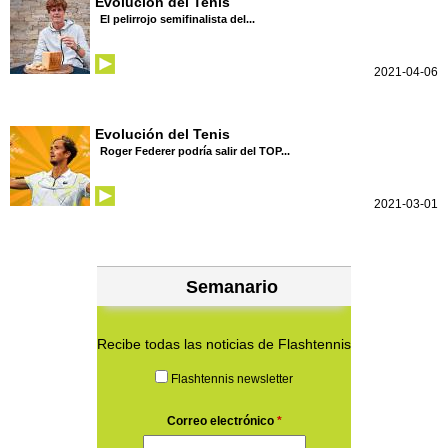
Evolución del Tenis
El pelirrojo semifinalista del...
2021-04-06
Evolución del Tenis
Roger Federer podría salir del TOP...
2021-03-01
Semanario
Recibe todas las noticias de Flashtennis
Flashtennis newsletter
Correo electrónico
*