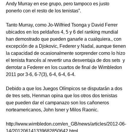
Andy Murray en ese grupo, pero tampoco es justo
ponerlo con el resto de los tenistas”.
Tanto Murray, como Jo-Wilfried Tsonga y David Ferrer
ubicados en los peldaños 4, 5 y 6 del ranking mundial
han demostrado que pueden ganarle a cualquiera., con
excepción de a Djokovic, Federer y Nadal, aunque tienen
la capacidad de ocasionalmente sorprender como lo hizo
el tenista francés al revertir una desventaja de dos sets y
derrotar a Federer en los cuartos de final de Wimbledon
2011 por 3-6, 6-7(3), 6-4, 6-4, 6-4.
Debido a que los Juegos Olímpicos se disputarán a dos
de tres sets, Henman opina que los otros dos tenistas
que pueden dar el campanazo son los cañoneros
norteamericanos, John Isner y Milos Raonic.
http
://
www
.
wimbledon
.
com
/
en
_
GB
/
news
/
articles
/2012-06-
14/201206141339682850642.
html