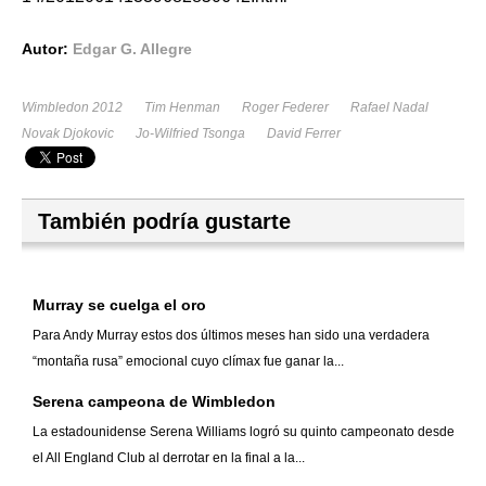
Autor:
Edgar G. Allegre
Wimbledon 2012
Tim Henman
Roger Federer
Rafael Nadal
Novak Djokovic
Jo-Wilfried Tsonga
David Ferrer
También podría gustarte
Murray se cuelga el oro
Para Andy Murray estos dos últimos meses han sido una verdadera
“montaña rusa” emocional cuyo clímax fue ganar la...
Serena campeona de Wimbledon
La estadounidense Serena Williams logró su quinto campeonato desde
el All England Club al derrotar en la final a la...