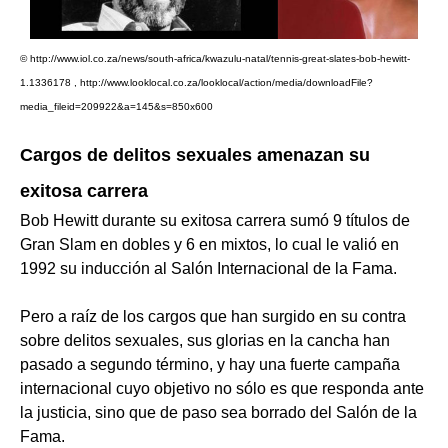
© http://www.iol.co.za/news/south-africa/kwazulu-natal/tennis-great-slates-bob-hewitt-
1.1336178 , http://www.looklocal.co.za/looklocal/action/media/downloadFile?
media_fileid=209922&a=145&s=850x600
Cargos de delitos sexuales amenazan su
exitosa carrera
Bob Hewitt durante su exitosa carrera sumó 9 títulos de
Gran Slam en dobles y 6 en mixtos, lo cual le valió en
1992 su inducción al Salón Internacional de la Fama.
Pero a raíz de los cargos que han surgido en su contra
sobre delitos sexuales, sus glorias en la cancha han
pasado a segundo término, y hay una fuerte campaña
internacional cuyo objetivo no sólo es que responda ante
la justicia, sino que de paso sea borrado del Salón de la
Fama.