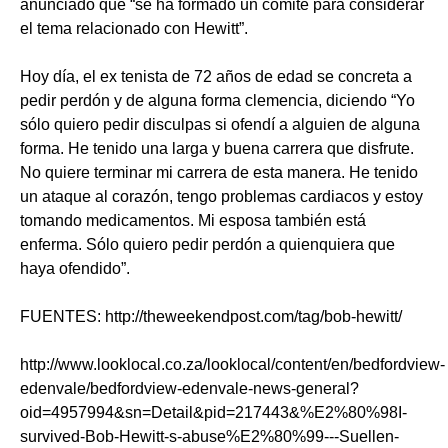
anunciado que “se ha formado un comité para considerar
el tema relacionado con Hewitt”.
Hoy día, el ex tenista de 72 años de edad se concreta a
pedir perdón y de alguna forma clemencia, diciendo “Yo
sólo quiero pedir disculpas si ofendí a alguien de alguna
forma. He tenido una larga y buena carrera que disfrute.
No quiere terminar mi carrera de esta manera. He tenido
un ataque al corazón, tengo problemas cardiacos y estoy
tomando medicamentos. Mi esposa también está
enferma. Sólo quiero pedir perdón a quienquiera que
haya ofendido”.
FUENTES:
http
://
theweekendpost
.
com
/
tag
/
bob
-
hewitt
/
http
://
www
.
looklocal
.
co
.
za
/
looklocal
/
content
/
en
/
bedfordview
-
edenvale
/
bedfordview
-
edenvale
-
news
-
general
?
oid
=4957994&
sn
=
Detail
&
pid
=217443&%
E
2%80%98
I
-
survived
-
Bob
-
Hewitt
-
s
-
abuse
%
E
2%80%99---
Suellen
-