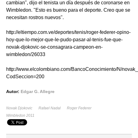
cambian", dijo el tenista un día después de coronarse en
Wimbledon. "Esto es bueno para el deporte. Creo que se
necesitan rostros nuevos".
http://eltiempo.com.ve/deportes/tenis/roger-federer-opino-
hoy-que-lo-mejor-que-le-pudo-pasar-al-tenis-fue-que-
novak-djokovic-se-consagrara-campeon-en-
wimbledon/26033
http://www.elcolombiano.com/BancoConocimiento/N/novak_
CodSeccion=200
Autor:
Edgar G. Allegre
Novak Djokovic
Rafael Nadal
Roger Federer
Wimbledon 2011