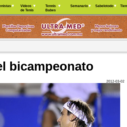
Jump to navigation
enistas
Videos
Tennis
Semanario
Sabelotodo
Tie
de Tenis
Babes
 el bicampeonato
2012-03-02