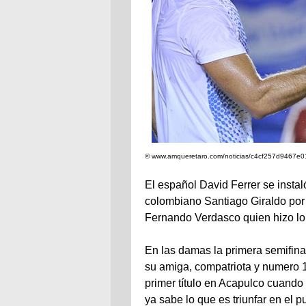
© www.amqueretaro.com/noticias/c4cf257d9467e0
El español David Ferrer se instaló
colombiano Santiago Giraldo por 
Fernando Verdasco quien hizo lo 
En las damas la primera semifinal
su amiga, compatriota y numero 1 
primer título en Acapulco cuando
ya sabe lo que es triunfar en el p