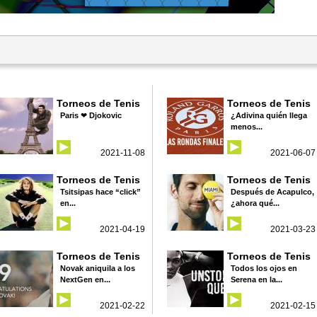
Torneos de Tenis
Torneos de Tenis
Paris ❤ Djokovic
¿Adivina quién llega
menos...
2021-11-08
2021-06-07
Torneos de Tenis
Torneos de Tenis
Tsitsipas hace “click”
Después de Acapulco,
en...
¿ahora qué...
2021-04-19
2021-03-23
Torneos de Tenis
Torneos de Tenis
Novak aniquila a los
Todos los ojos en
NextGen en...
Serena en la...
2021-02-22
2021-02-15