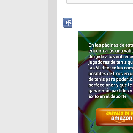
Login
Log in with...
with
Facebook