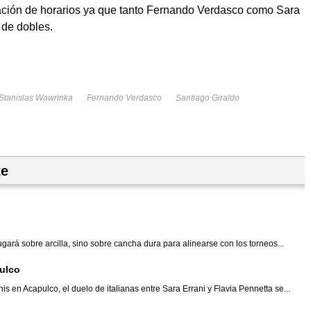
cación de horarios ya que tanto Fernando Verdasco como Sara
 de dobles.
Stanislas Wawrinka
Fernando Verdasco
Santiago Giraldo
te
jugará sobre arcilla, sino sobre cancha dura para alinearse con los torneos...
pulco
nis en Acapulco, el duelo de italianas entre Sara Errani y Flavia Pennetta se...