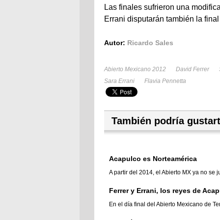
Las finales sufrieron una modifi
Errani disputarán también la final
Autor:
Ricardo Sales
Abierto Mexicano 2012
David Ferrer
Sara Errani
Flavia Pennetta
También podría gustar
Acapulco es Norteamérica
A partir del 2014, el Abierto MX ya no se 
Ferrer y Errani, los reyes de Aca
En el día final del Abierto Mexicano de Te