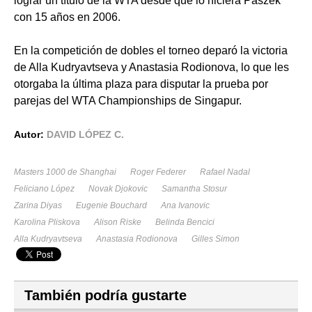
lograr un título de la WTA desde que lo hiciera Paszek
con 15 años en 2006.
En la competición de dobles el torneo deparó la victoria
de Alla Kudryavtseva y Anastasia Rodionova, lo que les
otorgaba la última plaza para disputar la prueba por
parejas del WTA Championships de Singapur.
Autor:
DAVID LÓPEZ C.
Masters 1000 de Shanghai
Roger Federer
Rafael Nadal
Feliciano López
Novak Djokovic
Samantha Stosur
Zarina Diyas
Eugenie Bouchard
Ana Ivanovic
Karolina Pliskova
Alison Riske
Belinda Bencici
Alla Kudryavtseva
Anastasia Rodionova
Gilles Simon
También podría gustarte