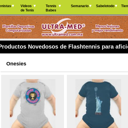
Jump to navigation
enistas
Videos
Tennis
Semanario
Sabelotodo
Tie
de Tenis
Babes
Productos Novedosos de Flashtennis para afici
Onesies