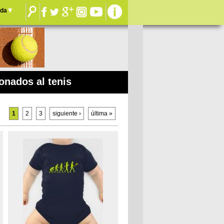
nda
onados al tenis
1
2
3
siguiente ›
última »