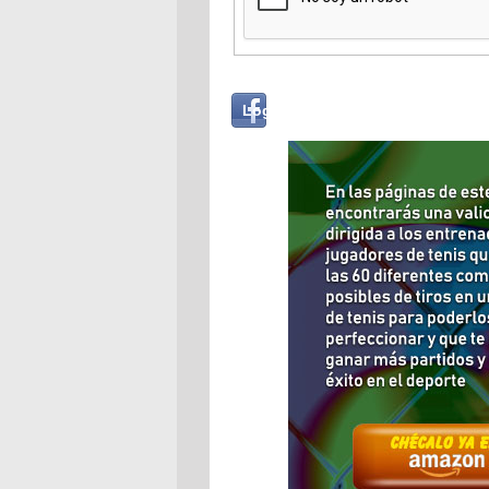
Login
Log in with...
with
Facebook