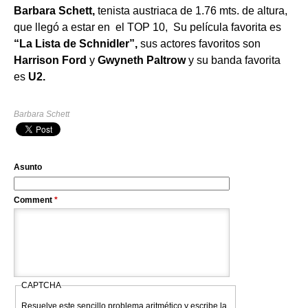
Barbara Schett,
tenista austriaca de 1.76 mts. de altura,
que llegó a estar en el TOP 10, Su película favorita es
“La Lista de Schnidler”,
sus actores favoritos son
Harrison Ford
y
Gwyneth Paltrow
y su banda favorita
es
U2.
Barbara Schett
Asunto
Comment
*
CAPTCHA
Resuelve este sencillo problema aritmético y escribe la