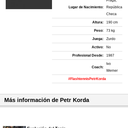
Praga,
Lugar de Nacimiento:
República
Checa
Altura:
190 cm
Peso:
73 kg
Juega:
Zurdo
Activo:
No
Profesional Desde:
1987
Ivo
Coach:
Werner
#FlashtennisPetrKorda
Más información de Petr Korda