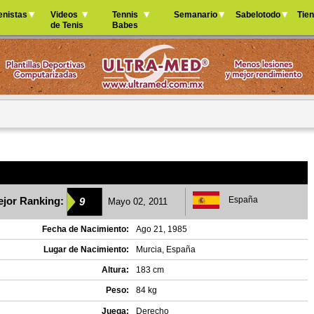
Jump to navigation
enistas
Videos
Tennis
Semanario
Sabelotodo
Tie
de Tenis
Babes
jor Ranking:
España
9
Mayo 02, 2011
Fecha de Nacimiento:
Ago 21, 1985
Lugar de Nacimiento:
Murcia, España
Altura:
183 cm
Peso:
84 kg
Juega:
Derecho