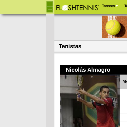
Torneos
T
Menú
principal
Tenistas
Nicolás Almagro
Me