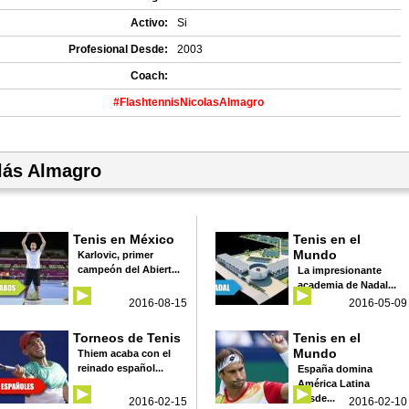
Activo:
Si
Profesional Desde:
2003
Coach:
#FlashtennisNicolasAlmagro
lás Almagro
Tenis en México
Tenis en el
Mundo
Karlovic, primer
campeón del Abiert...
La impresionante
academia de Nadal...
2016-08-15
2016-05-09
Torneos de Tenis
Tenis en el
Mundo
Thiem acaba con el
reinado español...
España domina
América Latina
desde...
2016-02-15
2016-02-10