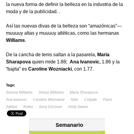
la nueva forma de definir la belleza en la industria de la
moda y de la publicidad. .
Así las nuevas divas de la belleza son “amazónicas”—
muuuuy altas y muuuuy atléticas, como las hermanas
Williams
.
De la cancha de tenis saltan a la pasarela,
Maria
Sharapova
quien mide 1.88;
Ana Ivanovic,
1.86 y la
“bajita” es
Caroline Wozniacki
, con 1.77.
Tags:
Serena Williams
Venus Williams
María Sharapova
Ana Ivanovic
Caroline Wozniacki
Nike
Colgate
Pepsi
Adidas
Rolex
Sony Ericsson
Holly Sweet
Semanario