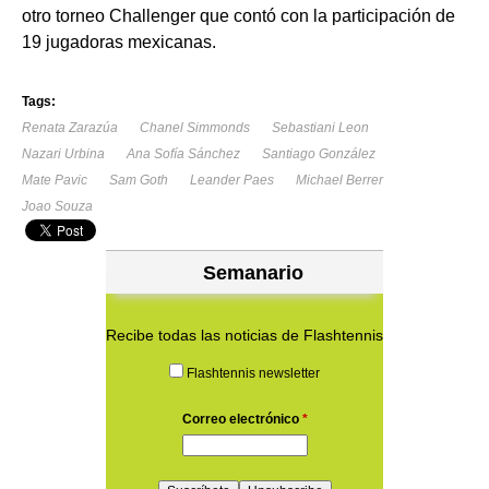
otro torneo Challenger que contó con la participación de
19 jugadoras mexicanas.
Tags:
Renata Zarazúa
Chanel Simmonds
Sebastiani Leon
Nazari Urbina
Ana Sofía Sánchez
Santiago González
Mate Pavic
Sam Goth
Leander Paes
Michael Berrer
Joao Souza
Semanario
Recibe todas las noticias de Flashtennis
Flashtennis newsletter
Correo electrónico
*