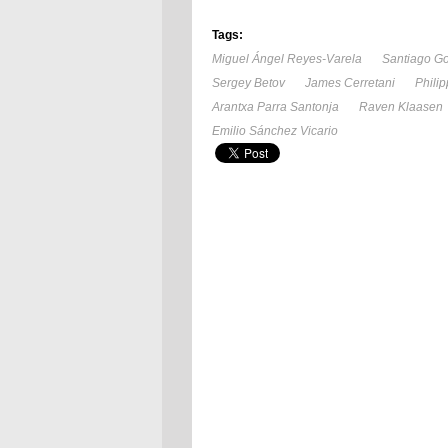
Tags:
Miguel Ángel Reyes-Varela
Santiago G
Sergey Betov
James Cerretani
Phili
Arantxa Parra Santonja
Raven Klaasen
Emilio Sánchez Vicario