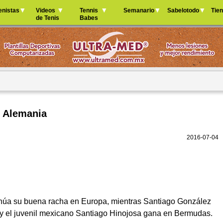
Jump to navigation
enistas
Videos
Tennis
Semanario
Sabelotodo
Tie
de Tenis
Babes
n Alemania
2016-07-04
núa su buena racha en Europa, mientras Santiago González
y el juvenil mexicano Santiago Hinojosa gana en Bermudas.