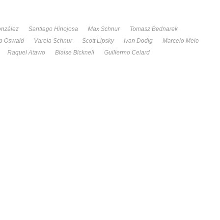
onzález
Santiago Hinojosa
Max Schnur
Tomasz Bednarek
pp Oswald
Varela Schnur
Scott Lipsky
Ivan Dodig
Marcelo Melo
Raquel Atawo
Blaise Bicknell
Guillermo Celard