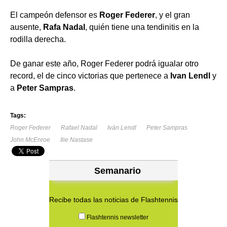
El campeón defensor es
Roger Federer
, y el gran
ausente,
Rafa Nadal
, quién tiene una tendinitis en la
rodilla derecha.
De ganar este año, Roger Federer podrá igualar otro
record, el de cinco victorias que pertenece a
Ivan Lendl
y
a
Peter Sampras
.
Tags:
Roger Federer
Rafael Nadal
Iván Lendl
Peter Sampras
John McEnroe
Ilie Nastase
Semanario
Recibe todas las noticias de Flashtennis
Flashtennis newsletter