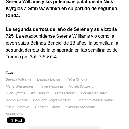
Serena Williams y las polémicas palabras de Nick
Kyrgios a Stan Wawrinka en su partido de segunda
ronda.
La segunda derrota del año de Serena y su victoria
725
. La estadounidense Serena Williams vio cómo la
joven suiza Belinda Bencic, de 18 años, la sometía a la
segunda derrota de la temporada en las semifinales de
Toronto por 3-6, 7-5 y 6-4.
Tags:
Serena Williams
Belinda Bencic
Petra Kvitova
María Sharapova
Flavia Pennetta
Novak Djokovic
Nick Kyrgios
Ivo Karlovic
Milos Raonic
Goran Ivanisevic
Daniel Nestor
Edouard Roger Vasselin
Bethanie Mattek Sands
Lucie Safarova
Caroline Garcia
Katarina Srebotnik
Sania Mirza