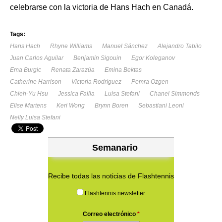
celebrarse con la victoria de Hans Hach en Canadá.
Tags:
Hans Hach
Rhyne Williams
Manuel Sánchez
Alejandro Tabilo
Juan Carlos Aguilar
Benjamin Sigouin
Egor Koleganov
Ema Burgic
Renata Zarazúa
Emina Bektas
Catherine Harrison
Victoria Rodríguez
Pemra Ozgen
Chieh-Yu Hsu
Jessica Failla
Luisa Stefani
Chanel Simmonds
Elise Martens
Keri Wong
Brynn Boren
Sebastiani Leoni
Nelly Luisa Stefani
Semanario
Recibe todas las noticias de Flashtennis
Flashtennis newsletter
Correo electrónico
*