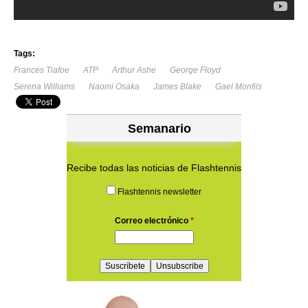
Tags:
Frances Tiafoe
ATP
Arthur Ashe
George Floyd
Serena Williams
Naomi Osaka
James Blake
Gael Monfils
Semanario
Recibe todas las noticias de Flashtennis
Flashtennis newsletter
Correo electrónico
*