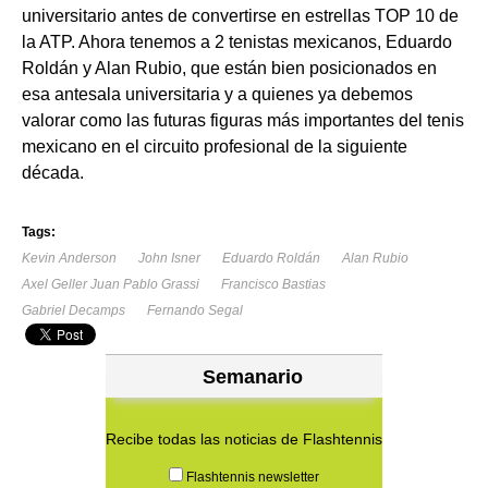
universitario antes de convertirse en estrellas TOP 10 de
la ATP. Ahora tenemos a 2 tenistas mexicanos, Eduardo
Roldán y Alan Rubio, que están bien posicionados en
esa antesala universitaria y a quienes ya debemos
valorar como las futuras figuras más importantes del tenis
mexicano en el circuito profesional de la siguiente
década.
Tags:
Kevin Anderson
John Isner
Eduardo Roldán
Alan Rubio
Axel Geller Juan Pablo Grassi
Francisco Bastias
Gabriel Decamps
Fernando Segal
Semanario
Recibe todas las noticias de Flashtennis
Flashtennis newsletter