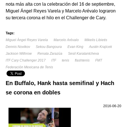
nota más alta con la celebración del 16 de septiembre,
Miguel Ángel Reyes Varela y Marcelo Arévalo lograron
su tercera corona el hilo en el Challenger de Cary.
Tags:
Miguel Àngel Reyes Varela
Marcelo Arévalo
Mikelis Libietis
Dennis Novikov
Sekou Bangoura
Evan King
Austin Krajicek
Jackson Withrow
Renata Zarazúa
Sesil Karatantcheva
ITF Cary Challenger 2017
ITF
tenis
flashtenis
FMT
Federación Mexicana de Tenis
En Buffalo, Hank hasta semifinal y Hach
se corona en dobles
2016-06-20