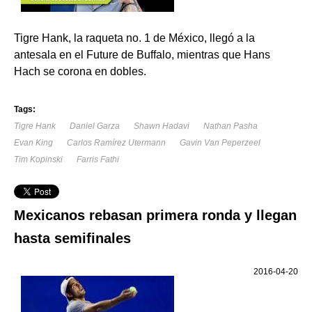
Tigre Hank, la raqueta no. 1 de México, llegó a la
antesala en el Future de Buffalo, mientras que Hans
Hach se corona en dobles.
Tags:
Tigre Hank
Daniel Garza
Shawn Hadavi
Nathan Pasha
Evan King
Carlos Ramírez Utermann
Gavin Van Peperzeel
Tim Kopinski
Farris Fathi
Mexicanos rebasan primera ronda y llegan
hasta semifinales
2016-04-20