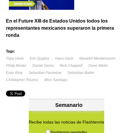
En el Future XIII de Estados Unidos todos los
representantes mexicanos superaron la primera
ronda
Tags:
Tigre Hank
Eric Quigley
Hans Hach
Maxwell Mendelssohn
Philip Bester
Daniel Garza
Nick Chappell
Dane Webb
Evan King
Sebastian Fanselow
Sebastian Bader
Christopher Trizzino
Mico Santiago
Semanario
Recibe todas las noticias de Flashtennis
Flashtennis newsletter