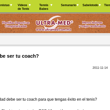
Jump to navigation
enistas
Videos
Tennis
Semanario
Sabelotodo
Tie
de Tenis
Babes
be ser tu coach?
2011-11-14
d debe ser tu coach para que tengas éxito en el tenis?