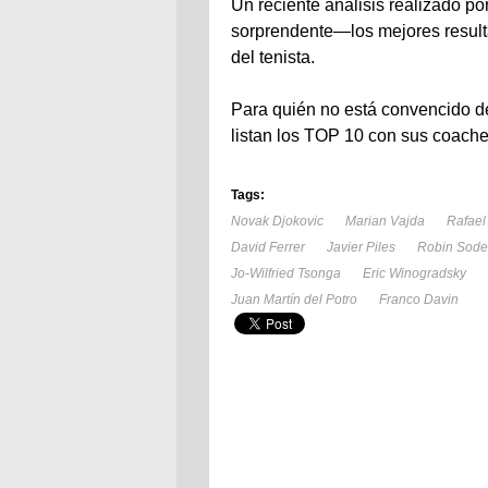
Un reciente análisis realizado po
sorprendente—los mejores result
del tenista.
Para quién no está convencido de 
listan los TOP 10 con sus coache
Tags:
Novak Djokovic
Marian Vajda
Rafael
David Ferrer
Javier Piles
Robin Sode
Jo-Wilfried Tsonga
Eric Winogradsky
Juan Martín del Potro
Franco Davin