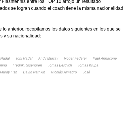
r Flashtennis entre los TOP 10 arrojó un resultado
ados se logran cuando el coach tiene la misma nacionalidad
lo anterior, recopilamos los datos siguientes en los que se
s y su nacionalidad:
 Nadal
Toni Nadal
Andy Murray
Roger Federer
Paul Annacone
rling
Fredrik Rosengren
Tomas Berdych
Tomas Krupa
Mardy Fish
David Nainkin
Nicolás Almagro
José