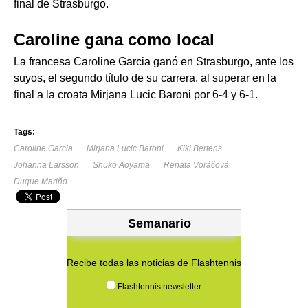
final de Strasburgo.
Caroline gana como local
La francesa Caroline Garcia ganó en Strasburgo, ante los
suyos, el segundo título de su carrera, al superar en la
final a la croata Mirjana Lucic Baroni por 6-4 y 6-1.
Tags:
Caroline Garcia
Mirjana Lucic Baroni
Kiki Bertens
Johanna Larsson
Shuko Aoyama
Renata Voráčová
Duque Mariño
Semanario
Recibe todas las noticias de Flashtennis
Flashtennis newsletter