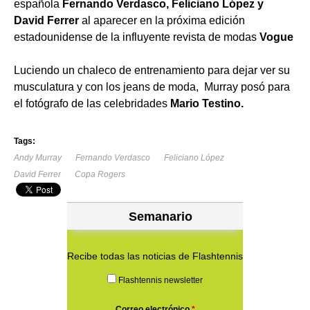
española
Fernando Verdasco, Feliciano López y
David Ferrer
al aparecer en la próxima edición
estadounidense de la influyente revista de modas
Vogue
Luciendo un chaleco de entrenamiento para dejar ver su
musculatura y con los jeans de moda, Murray posó para
el fotógrafo de las celebridades
Mario Testino.
Tags:
Andy Murray
Fernando Verdasco
Feliciano López
David Ferrer
Copa Rogers
Semanario
Recibe todas las noticias de Flashtennis
Flashtennis newsletter
Correo electrónico
*