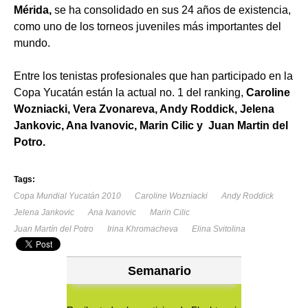
Mérida,
se ha consolidado en sus 24 años de existencia,
como uno de los torneos juveniles más importantes del
mundo.
Entre los tenistas profesionales que han participado en la
Copa Yucatán están la actual no. 1 del ranking,
Caroline
Wozniacki, Vera Zvonareva, Andy Roddick, Jelena
Jankovic, Ana Ivanovic, Marin Cilic y Juan Martin del
Potro.
Tags:
Copa Mundial Yucatán 2010
Caroline Wozniacki
Andy Roddick
Jelena Jankovic
Ana Ivanovic
Marin Cilic
Juan Martín del Potro
Irina Khromacheva
Elina Svitolina
Semanario