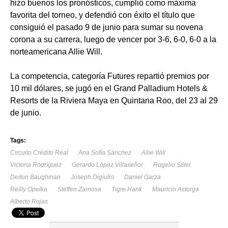
hizo buenos los pronósticos, cumplió como máxima
favorita del torneo, y defendió con éxito el título que
consiguió el pasado 9 de junio para sumar su novena
corona a su carrera, luego de vencer por 3-6, 6-0, 6-0 a la
norteamericana Allie Will.
La competencia, categoría Futures repartió premios por
10 mil dólares, se jugó en el Grand Palladium Hotels &
Resorts de la Riviera Maya en Quintana Roo, del 23 al 29
de junio.
Tags:
Circuito Crédito Real
Ana Sofía Sánchez
Allie Will
Victoria Rodríguez
Gerardo López Villaseñor
Rogelio Siller
Deiton Baughman
Joseph Digiulio
Daniel Garza
Reilly Opelka
Steffen Zarnosa
Tigre Hank
Mauricio Astorga
Alberto Rojas