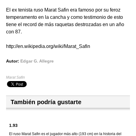
El ex tenista ruso Marat Safin era famoso por su feroz
temperamento en la cancha y como testimonio de esto
tiene el record de más raquetas destrozadas en un año
con 87.
http
://
en
.
wikipedia
.
org
/
wiki
/
Marat
_
Safin
Autor:
Edgar G. Allegre
Marat Safin
También podría gustarte
1.93
El ruso Marat Safin es el jugador más alto (193 cm) en la historia del