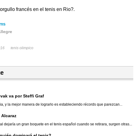
orgullo francés en el tenis en Rio?.
ams
llegre
016
tenis olimpico
te
vak va por Steffi Graf
ia, y la mejor manera de lograrlo es estableciendo récords que parezcan...
s Alcaraz
ejaría un gran boquete en el tenis español cuando se retirara, surgen otras...
¿quién dominará el tenis?