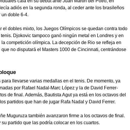
viduales caía en su debut ante Juan Martín del Potro, en
ecía adiós en la segunda ronda, al ceder ante los brasileños
 un doble 6-4.
ar el dobles mixto, los Juegos Olímpicos se quedan contra todo
l tenis. Djokovic tampoco ganó ningún metal en Londres y en
 la competición olímpica. La decepción de Rio se refleja en
que no disputará el Masters 1000 de Cincinnati, centrándose
bloque
s para llevarse varias medallas en el tenis. De momento, ya
ormadas por Rafael Nadal-Marc López y la de David Ferrer-
tos de final. Además, Bautista Agut ya está en los octavos del
 los partidos que han de jugar Rafa Nadal y David Ferrer.
ñe Muguruza también avanzaron firme a los octavos de final.
su partido que las podría colocar en los cuartos.