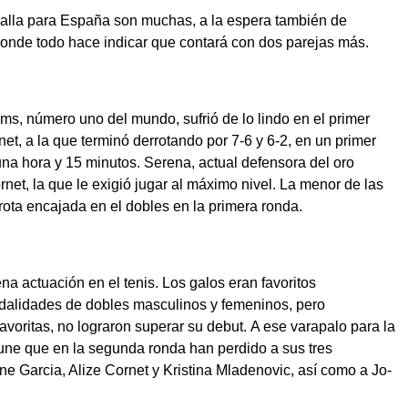
dalla para España son muchas, a la espera también de
donde todo hace indicar que contará con dos parejas más.
s, número uno del mundo, sufrió de lo lindo en el primer
net, a la que terminó derrotando por 7-6 y 6-2, en un primer
una hora y 15 minutos. Serena, actual defensora del oro
rnet, la que le exigió jugar al máximo nivel. La menor de las
rrota encajada en el dobles en la primera ronda.
a actuación en el tenis. Los galos eran favoritos
odalidades de dobles masculinos y femeninos, pero
voritas, no lograron superar su debut. A ese varapalo para la
 une que en la segunda ronda han perdido a sus tres
ne Garcia, Alize Cornet y Kristina Mladenovic, así como a Jo-