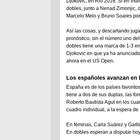
Djokovic, en Rio 2016. Si en indi
dobles, junto a Nenad Zimonjic, d
Marcelo Melo y Bruno Soares por
Así las cosas, y descartando jug
pronóstico, sin el número uno de
dobles tiene una marca de 1-3 en
Djokovic en que ya ha anunciado 
ahora en el US Open.
Los españoles avanzan en 
España es de los países favorito
tiene a dos de sus duplas, las f
Roberto Bautista Agut en los cuar
cuadro individual, a la espera de
En féminas, Carla Suárez y Garbi
En dobles esperan a disputar hoy 