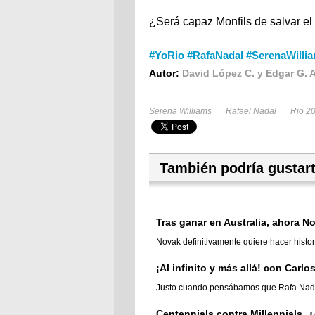
¿Será capaz Monfils de salvar el 
#YoRio #RafaNadal #SerenaWilli
Autor:
David López C. y Edgar G. A
Serena Williams
Rafael Nadal
Rio 2
También podría gustar
Tras ganar en Australia, ahora No
Novak definitivamente quiere hacer histor
¡Al infinito y más allá! con Carlo
Justo cuando pensábamos que Rafa Nadal d
Centennials contra Millennials, 