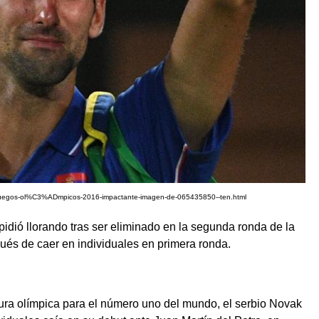
16-juegos-ol%C3%ADmpicos-2016-impactante-imagen-de-065435850--ten.html
dió llorando tras ser eliminado en la segunda ronda de la
és de caer en individuales en primera ronda.
tura olímpica para el número uno del mundo, el serbio Novak