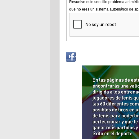
Resuelve este sencillo problema aritméti
que no eres un sistema automático de s
Login
Log in with...
with
Facebook