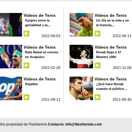
Videos de Tenis
Videos de Tenis
Kyrgios entre la
Un día en la vida y en
genialidad y la...
la historia...
2022-08-03
2022-06-13
Videos de Tenis
Videos de Tenis
Rafa Nadal se corona
Novak llega a 37
en Acapulco
Masters 1000
2022-02-28
2021-11-08
Videos de Tenis
Videos de Tenis
Dejadita
¿Qué hace Novak
cuando el público...
2021-09-13
2021-08-30
dos propiedad de Flashtennis
Contacto:
info@flashtennis.com