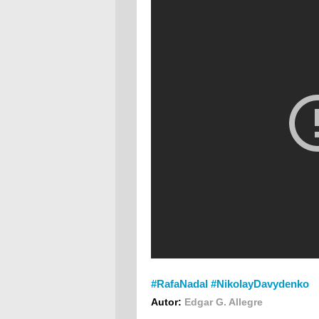
#RafaNadal #NikolayDavydenko
Autor:
Edgar G. Allegre