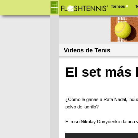
Torneos
T
Menú
principal
Videos de Tenis
El set más 
¿Cómo le ganas a Rafa Nadal, indudab
polvo de ladrillo?
El ruso
Nikolay Davydenko da una v