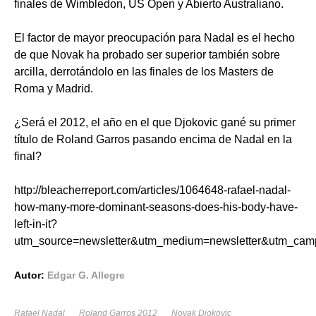
finales de Wimbledon, US Open y Abierto Australiano.
El factor de mayor preocupación para Nadal es el hecho
de que Novak ha probado ser superior también sobre
arcilla, derrotándolo en las finales de los Masters de
Roma y Madrid.
¿Será el 2012, el año en el que Djokovic gané su primer
título de Roland Garros pasando encima de Nadal en la
final?
http
://
bleacherreport
.
com
/
articles
/1064648-
rafael
-
nadal
-
how
-
many
-
more
-
dominant
-
seasons
-
does
-
his
-
body
-
have
-
left
-
in
-
it
?
utm
_
source
=
newsletter
&
utm
_
medium
=
newsletter
&
utm
_
cam
Autor:
Edgar G. Allegre
Rafael Nadal
Roland Garros 2012
Novak Djokovic