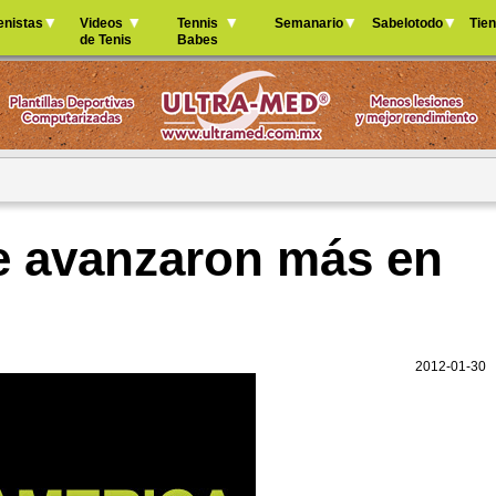
Jump to navigation
enistas
Videos
Tennis
Semanario
Sabelotodo
Tie
de Tenis
Babes
e avanzaron más en
2012-01-30