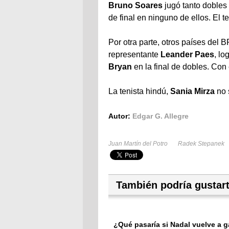
Bruno Soares
jugó tanto dobles
de final en ninguno de ellos. El 
Por otra parte, otros países del
representante
Leander Paes
, lo
Bryan
en la final de dobles. Con 
La tenista hindú,
Sania Mirza
no 
Autor:
Edgar G. Allegre
Juan Martín del Potro
Radek Stepanek
También podría gustar
¿Qué pasaría si Nadal vuelve a 