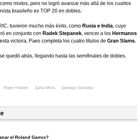
 como mixtos, pero no logró avanzar más allá de los cuartos
tenista brasileño es TOP 20 en dobles.
 BRIC, tuvieron mucho más éxito, como
Rusia e India
, cuyo
gró en conjunto con
Radek Stepanek
, vencer a los
Hermanos
esta victoria, Paes completa los cuatro títulos de
Gran Slams.
se quedó atrás, llegando hasta las semifinales de dobles.
Roger Federer
Sania Mirza
Santiago González
te
ganar el Roland Garros?