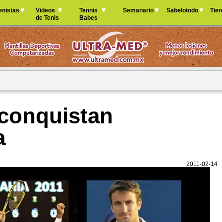
Jump to navigation
enistas
Videos
Tennis
Semanario
Sabelotodo
Tie
de Tenis
Babes
conquistan
a
2011-02-14