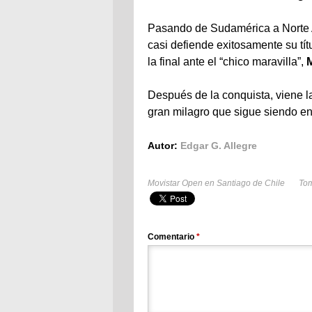
Pasando de Sudamérica a Norte 
casi defiende exitosamente su tít
la final ante el “chico maravilla”,
Después de la conquista, viene l
gran milagro que sigue siendo en
Autor:
Edgar G. Allegre
Movistar Open en Santiago de Chile
To
Comentario
*