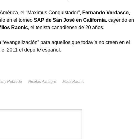
América, el “Maximus Conquistador”,
Fernando Verdasco,
ulo en el torneo
SAP de San José en California,
cayendo en
Milos Raonic,
el tenista canadiense de 20 años.
a “evangelización” para aquellos que todavía no creen en el
 el 2011 el deporte español.
mmy Robredo
Nicolás Almagro
Milos Raonic