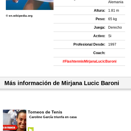
Alemania
Altura:
1.81 m
© en.wikipedia.org
Peso:
65 kg
Juega:
Derecho
Activo:
Si
Profesional Desde:
1997
Coach:
#FlashtennisMirjanaLucicBaroni
Más información de Mirjana Lucic Baroni
Torneos de Tenis
Caroline García triunfa en casa