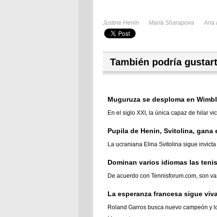
Justine Henin
María Sharapova
Ana 
También podría gustar
Muguruza se desploma en Wimb
En el siglo XXI, la única capaz de hilar 
Pupila de Henin, Svitolina, gana
La ucraniana Elina Svitolina sigue invicta
Dominan varios idiomas las teni
De acuerdo con Tennisforum.com, son vari
La esperanza francesa sigue viv
Roland Garros busca nuevo campeón y los