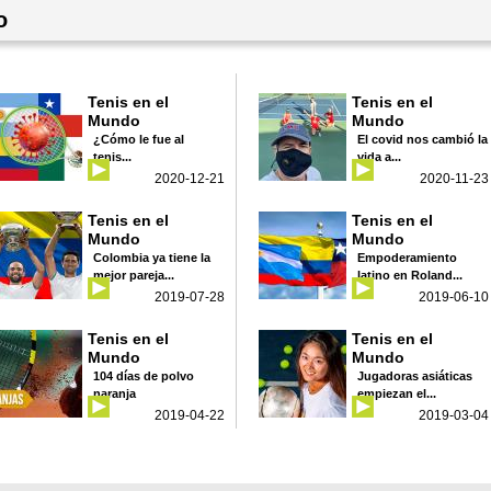
o
Tenis en el
Tenis en el
Mundo
Mundo
¿Cómo le fue al
El covid nos cambió la
tenis...
vida a...
2020-12-21
2020-11-23
Tenis en el
Tenis en el
Mundo
Mundo
Colombia ya tiene la
Empoderamiento
mejor pareja...
latino en Roland...
2019-07-28
2019-06-10
Tenis en el
Tenis en el
Mundo
Mundo
104 días de polvo
Jugadoras asiáticas
naranja
empiezan el...
2019-04-22
2019-03-04