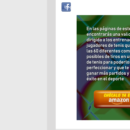
Login
Log in with...
with
Facebook