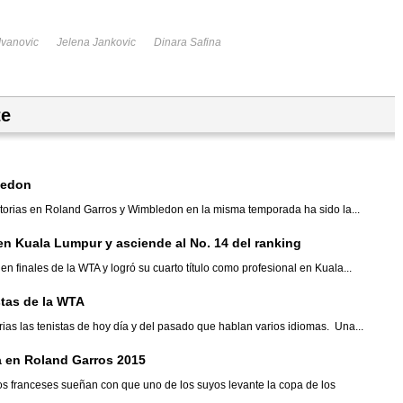
Ivanovic
Jelena Jankovic
Dinara Safina
te
ledon
victorias en Roland Garros y Wimbledon en la misma temporada ha sido la...
 en Kuala Lumpur y asciende al No. 14 del ranking
 en finales de la WTA y logró su cuarto título como profesional en Kuala...
stas de la WTA
as las tenistas de hoy día y del pasado que hablan varios idiomas. Una...
a en Roland Garros 2015
 franceses sueñan con que uno de los suyos levante la copa de los