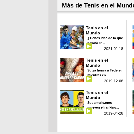
Más de Tenis en el Mund
Tenis en el
Mundo
¿Tienes idea de lo que
pasará en...
2021-01-18
Tenis en el
Mundo
Suiza honra a Federer,
mientras en...
2019-12-08
Tenis en el
Mundo
Sudamericanos
mueven el ranking...
2019-04-28