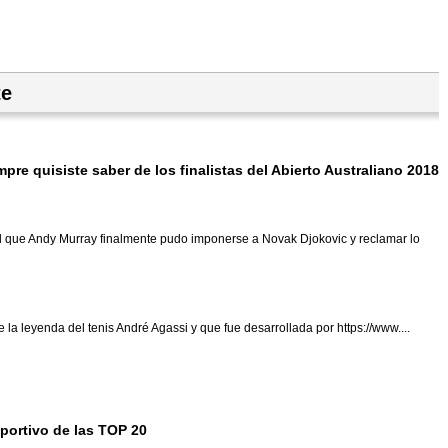
te
mpre quisiste saber de los finalistas del Abierto Australiano 2018
l que Andy Murray finalmente pudo imponerse a Novak Djokovic y reclamar lo
 la leyenda del tenis André Agassi y que fue desarrollada por https://www....
portivo de las TOP 20