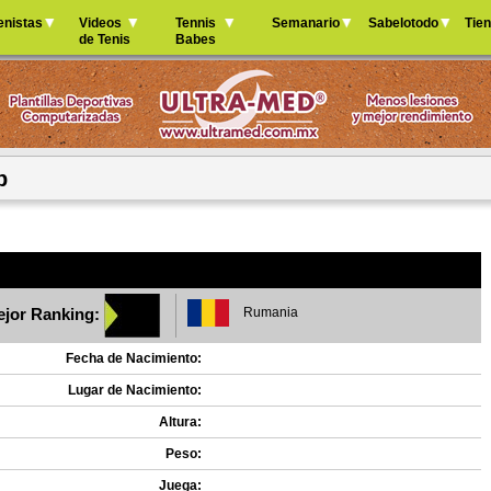
Jump to navigation
enistas
Videos
Tennis
Semanario
Sabelotodo
Tie
de Tenis
Babes
p
jor Ranking:
Rumania
Fecha de Nacimiento:
Lugar de Nacimiento:
Altura:
Peso:
Juega: