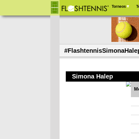
Torneos
T
Menú
principal
#FlashtennisSimonaHale
Simona Halep
Me