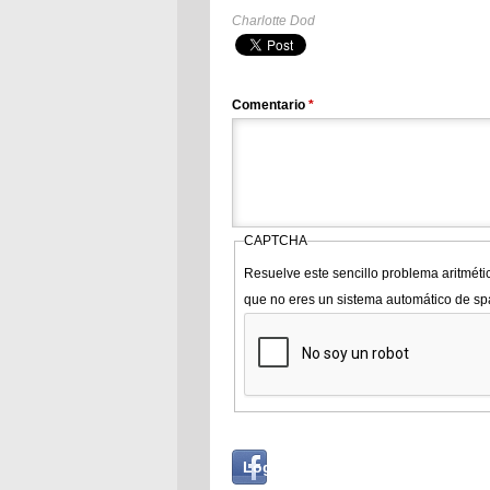
Charlotte Dod
Comentario
*
CAPTCHA
Resuelve este sencillo problema aritméti
que no eres un sistema automático de s
Login
Log in with...
with
Facebook