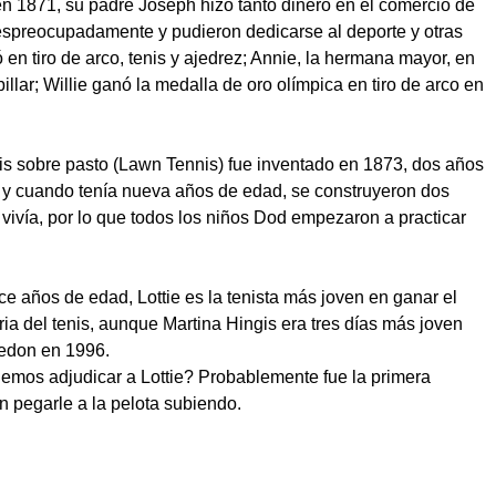
en 1871, su padre Joseph hizo tanto dinero en el comercio de
espreocupadamente y pudieron dedicarse al deporte y otras
 en tiro de arco, tenis y ajedrez; Annie, la hermana mayor, en
 billar; Willie ganó la medalla de oro olímpica en tiro de arco en
is sobre pasto (Lawn Tennis) fue inventado en 1873, dos años
e y cuando tenía nueva años de edad, se construyeron dos
vivía, por lo que todos los niños Dod empezaron a practicar
ce años de edad, Lottie es la tenista más joven en ganar el
ia del tenis, aunque Martina Hingis era tres días más joven
edon en 1996.
demos adjudicar a Lottie? Probablemente fue la primera
en pegarle a la pelota subiendo.