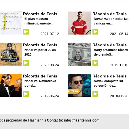
Récords de Tenis
Récords de Tenis
El plan maestro
Novak va por todas las
milimétricamente...
canicas en...
2021-07-12
2021-06-14
Récords de Tenis
Récords de Tenis
Nadal va por el 20 en
Barty establece récord
2020
de premio$...
2020-08-24
2019-11-10
Récords de Tenis
Récords de Tenis
Nadal vs. Navratilova
Novak completa su
por el...
colección de...
2019-06-24
2018-08-20
dos propiedad de Flashtennis
Contacto:
info@flashtennis.com