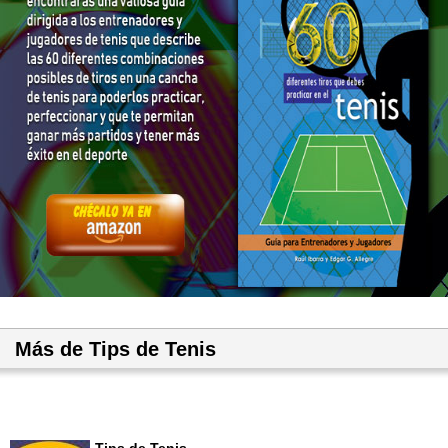
Más de Tips de Tenis