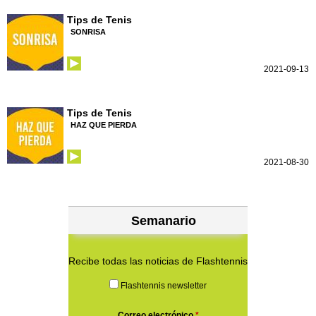
Tips de Tenis
SONRISA
2021-09-13
Tips de Tenis
HAZ QUE PIERDA
2021-08-30
Semanario
Recibe todas las noticias de Flashtennis
Flashtennis newsletter
Correo electrónico
*