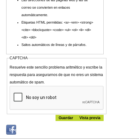
Las direcciones de las páginas web y las de
correo se convierten en enlaces
automáticamente.
Etiquetas HTML permitidas: <a> <em> <strong>
<cite> <blockquote> <code> <ul> <ol> <li> <dl>
<dt> <dd>
Saltos automáticos de líneas y de párrafos.
CAPTCHA
Resuelve este sencillo problema aritmético y escribe la
respuesta para asegurarnos de que no eres un sistema
automático de spam.
Login
Log in with...
with
Facebook