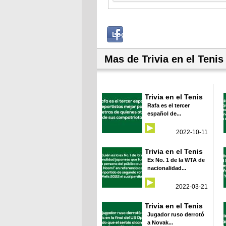
Login
Log in with...
with
Facebook
Mas de Trivia en el Tenis
Trivia en el Tenis
Rafa es el tercer
español de...
2022-10-11
Trivia en el Tenis
Ex No. 1 de la WTA de
nacionalidad...
2022-03-21
Trivia en el Tenis
Jugador ruso derrotó
a Novak...