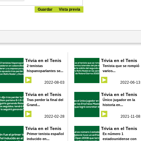
Trivia en el Tenis
Trivia en el Tenis
2 tenistas
Tenista que se rompió
hispanoparlantes se...
varios...
2022-08-03
2022-06-13
Trivia en el Tenis
Trivia en el Tenis
Tras perder la final del
Único jugador en la
Grand...
historia en...
2022-02-28
2021-11-08
Trivia en el Tenis
Trivia en el Tenis
Primer tenista español
Ex número 1
inducido en...
estadounidense con