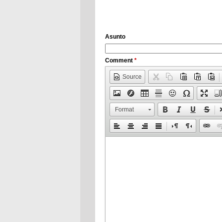
Asunto
Comment
*
Source
Format