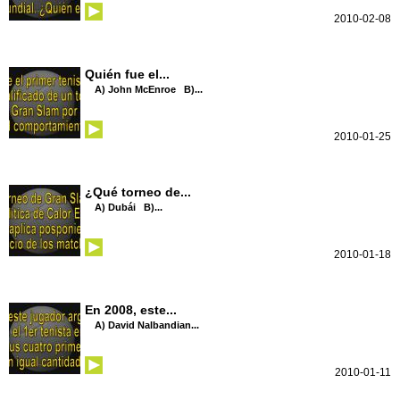
2010-02-08
Quién fue el...
A) John McEnroe B)...
2010-01-25
¿Qué torneo de...
A) Dubái B)...
2010-01-18
En 2008, este...
A) David Nalbandian...
2010-01-11